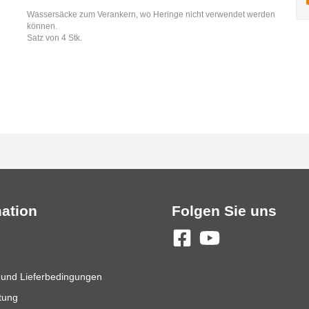
Wassersäcke zum Verankern, wo Heringe nicht verwendet werden
können.
Satz von 4 Stk.
mation
Folgen Sie uns
 und Lieferbedingungen
tung