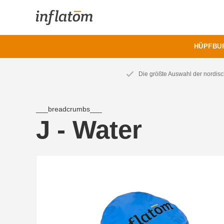
HÜPFBU
Die größte Auswahl der nordis
___breadcrumbs___
J - Water