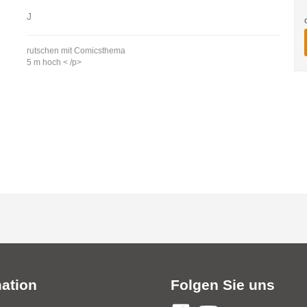
J
rutschen mit Comicsthema
5 m hoch < /p>
mation
Folgen Sie uns