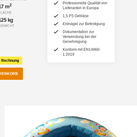
Professionelle Qualität von
2
17 m
Lieferanten in Europa
FLÄCHE
1,5 PS Gebläse
125 kg
Erdnägel zur Befestigung
GEWICHT
Dokumentation zur
Verwendung bei der
Genehmigung
Konform mit EN14960-
1:2019
r Rechnung
ARENKORB