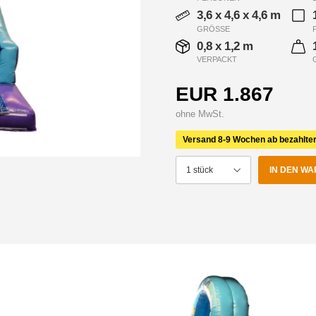
3,6 x 4,6 x 4,6 m
GRÖSSE
0,8 x 1,2 m
VERPACKT
EUR 1.867
ohne MwSt.
Versand 8-9 Wochen ab bezahlte
IN DEN W