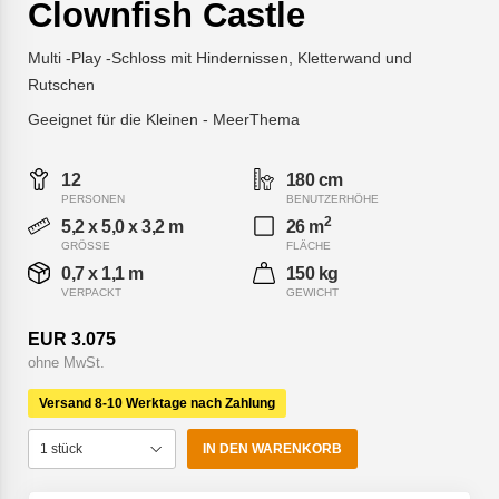
Clownfish Castle
Multi -Play -Schloss mit Hindernissen, Kletterwand und
Rutschen
Geeignet für die Kleinen - MeerThema
12
180 cm
PERSONEN
BENUTZERHÖHE
2
5,2 x 5,0 x 3,2 m
26 m
GRÖSSE
FLÄCHE
0,7 x 1,1 m
150 kg
VERPACKT
GEWICHT
EUR 3.075
ohne MwSt.
Versand 8-10 Werktage nach Zahlung
IN DEN WARENKORB